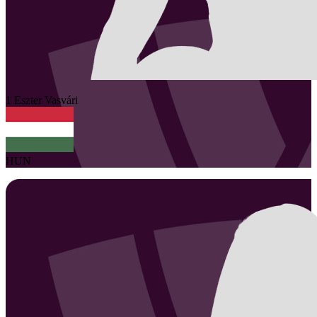
1
Eszter
Vasvári
HUN