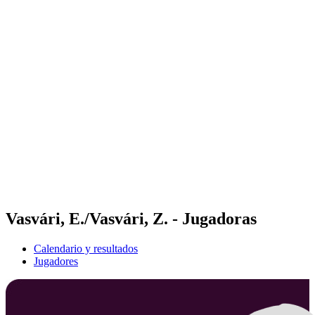
Futures
Futures - Rzeszow, POL - 2026
Futures - Rzeszow, POL - 2026
Volver al inicio del BPT
Dónde ver
Equipos
Calendario y resultados
Posiciones
Vasvári, E./Vasvári, Z. - Jugadoras
Calendario y resultados
Jugadores