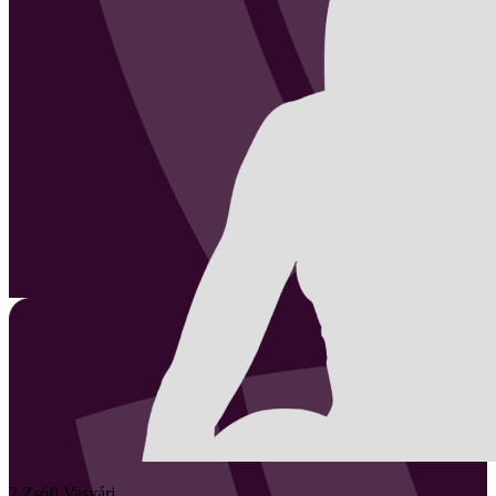
2
Zsófi
Vasvári