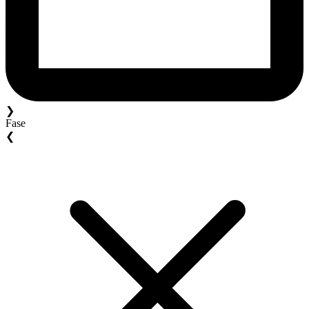
❯
Fase
❮