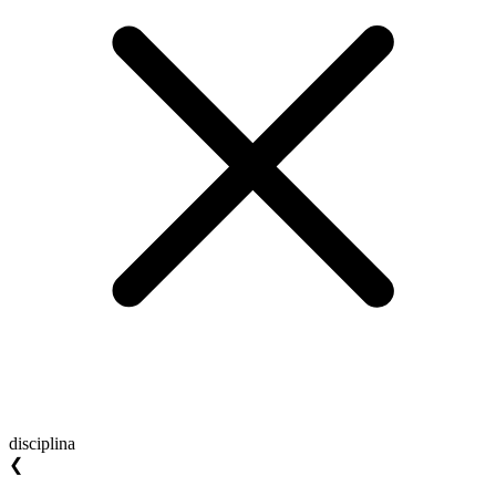
disciplina
❮