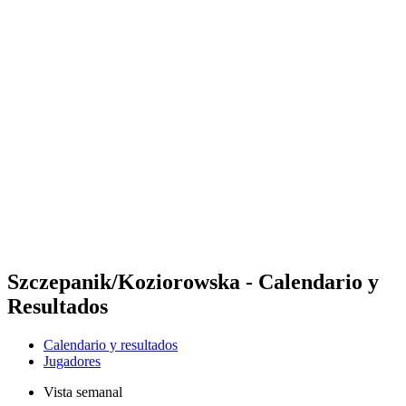
Futures
Futures - Rzeszow, POL - 2026
Futures - Rzeszow, POL - 2026
Volver al inicio del BPT
Dónde ver
Equipos
Calendario y resultados
Posiciones
Szczepanik/Koziorowska - Calendario y
Resultados
Calendario y resultados
Jugadores
Vista semanal