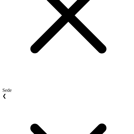
Sede
❮