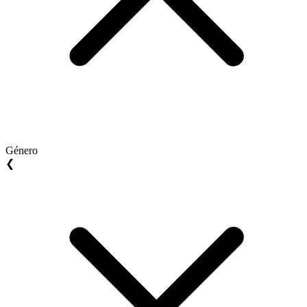
Género
❮