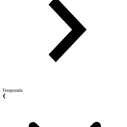
Temporada
❮