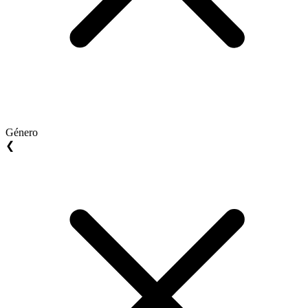
Género
❮