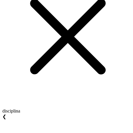
disciplina
❮