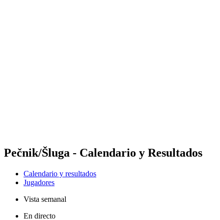
Futures
Futures - Rzeszow, POL - 2026
Futures - Rzeszow, POL - 2026
Volver al inicio del BPT
Dónde ver
Equipos
Calendario y resultados
Posiciones
Pečnik/Šluga - Calendario y Resultados
Calendario y resultados
Jugadores
Vista semanal
En directo