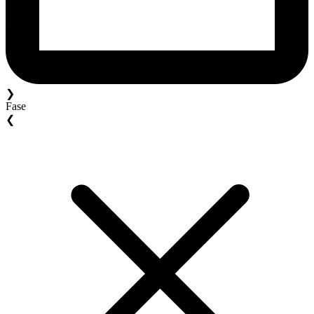
❯
Fase
❮