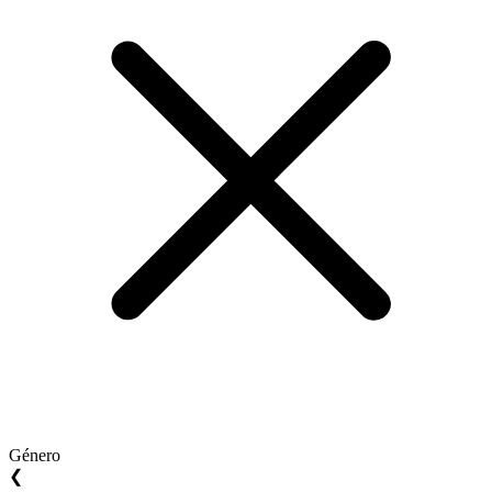
Género
❮