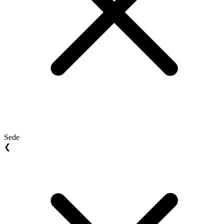
Sede
❮