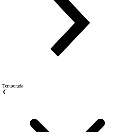
Temporada
❮