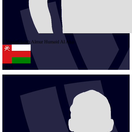
1
Yousef Saleh Almur Humaid
Al Abri
OMA