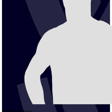
2
Ahmed
Alhousni