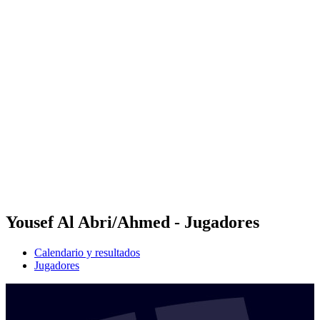
Futures
Futures - Rzeszow, POL - 2026
Futures - Rzeszow, POL - 2026
Volver al inicio del BPT
Dónde ver
Equipos
Calendario y resultados
Posiciones
Yousef Al Abri/Ahmed - Jugadores
Calendario y resultados
Jugadores