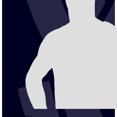
2
Mazin
Alhashmi