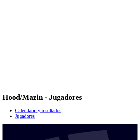
Futures
Futures - Rzeszow, POL - 2026
Futures - Rzeszow, POL - 2026
Volver al inicio del BPT
Dónde ver
Equipos
Calendario y resultados
Posiciones
Hood/Mazin - Jugadores
Calendario y resultados
Jugadores