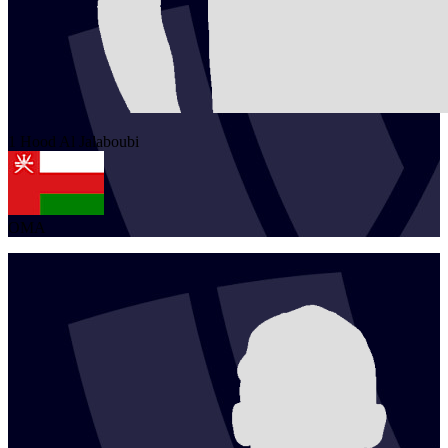
1
Hood
Al Jalaboubi
OMA