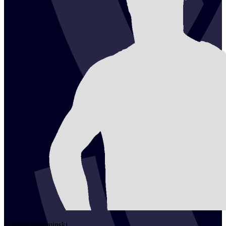
2
Jakub
Krzeminski