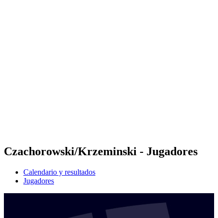
Futures
Futures - Rzeszow, POL - 2026
Futures - Rzeszow, POL - 2026
Volver al inicio del BPT
Dónde ver
Equipos
Calendario y resultados
Posiciones
Czachorowski/Krzeminski - Jugadores
Calendario y resultados
Jugadores