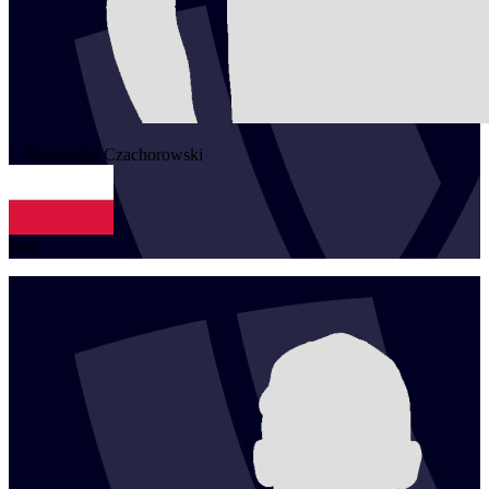
1
Aleksander
Czachorowski
POL