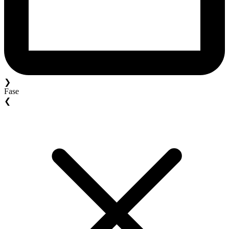
❯
Fase
❮