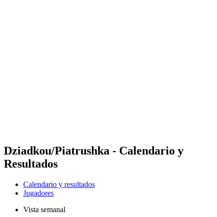
Futures
Futures - Rzeszow, POL - 2026
Futures - Rzeszow, POL - 2026
Volver al inicio del BPT
Dónde ver
Equipos
Calendario y resultados
Posiciones
Dziadkou/Piatrushka - Calendario y
Resultados
Calendario y resultados
Jugadores
Vista semanal