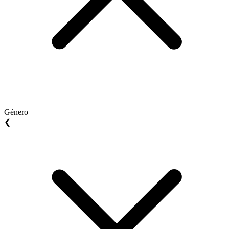
Género
❮