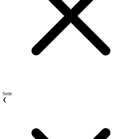
Sede
❮