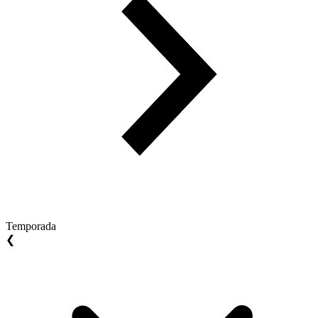
Temporada
❮