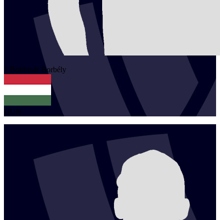
1
Boldizsár
Borbély
HUN