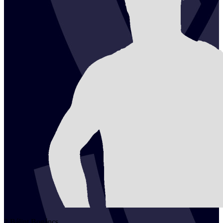
2
Bálint
Bogáncs