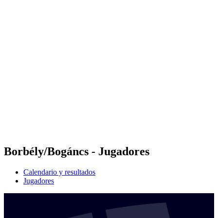
Futures
Futures - Rzeszow, POL - 2026
Futures - Rzeszow, POL - 2026
Volver al inicio del BPT
Dónde ver
Equipos
Calendario y resultados
Posiciones
Borbély/Bogáncs - Jugadores
Calendario y resultados
Jugadores