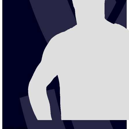
2
Artúr
Hajós