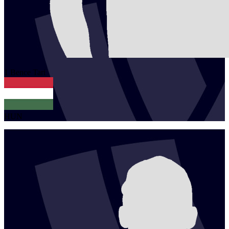
1
Bence
Tari
HUN