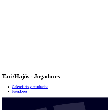
Futures
Futures - Rzeszow, POL - 2026
Futures - Rzeszow, POL - 2026
Volver al inicio del BPT
Dónde ver
Equipos
Calendario y resultados
Posiciones
Tari/Hajós - Jugadores
Calendario y resultados
Jugadores