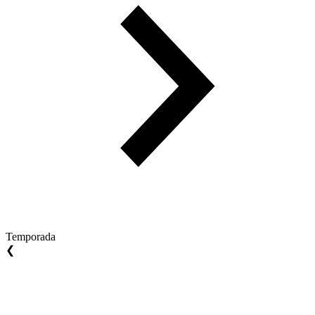
Temporada
❮