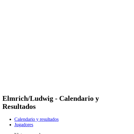
Futures
Futures - Rarotonga, COK - 2026
Futures - Rarotonga, COK - 2026
Volver al inicio del BPT
Dónde ver
Equipos
Calendario y resultados
Posiciones
Competición
Elmrich/Ludwig - Calendario y
Resultados
Calendario y resultados
Jugadores