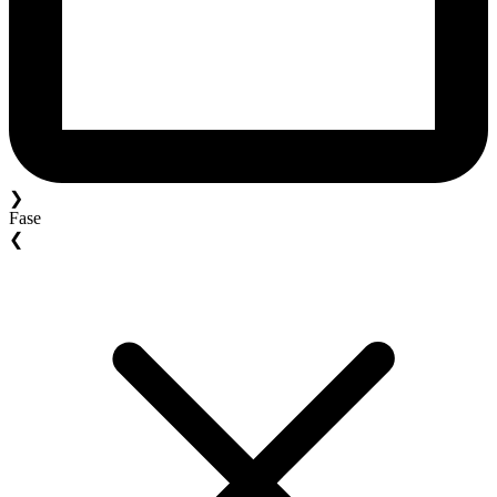
❯
Fase
❮