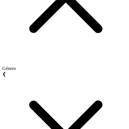
Género
❮