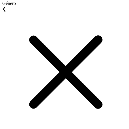
Género
❮