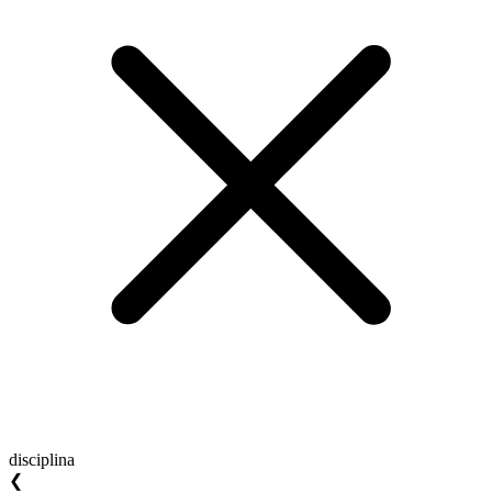
disciplina
❮