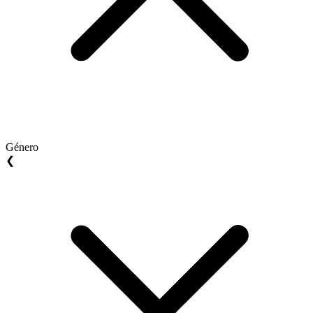
Género
❮