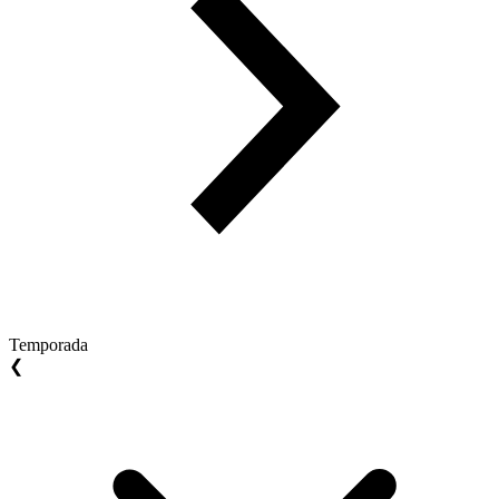
Temporada
❮