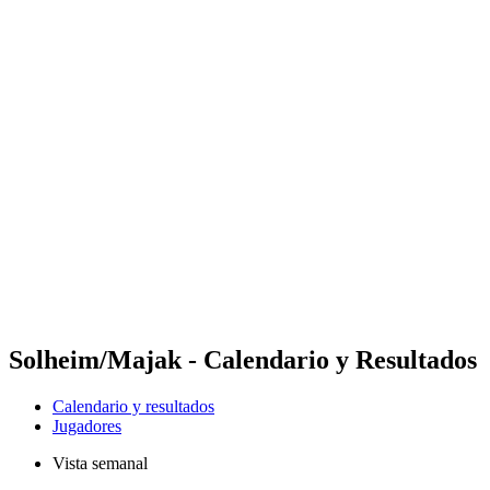
Futures
Futures - Rarotonga, COK - 2026
Futures - Rarotonga, COK - 2026
Volver al inicio del BPT
Dónde ver
Equipos
Calendario y resultados
Posiciones
Competición
Solheim/Majak - Calendario y Resultados
Calendario y resultados
Jugadores
Vista semanal