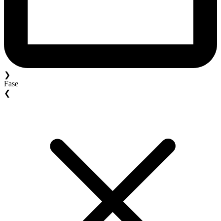
❯
Fase
❮