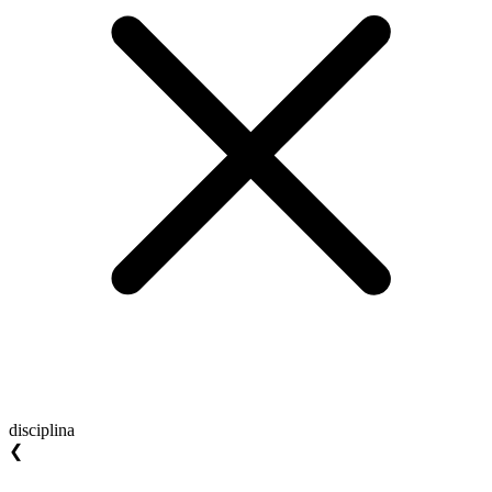
disciplina
❮