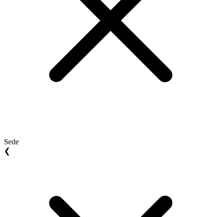
Sede
❮