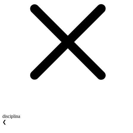
disciplina
❮