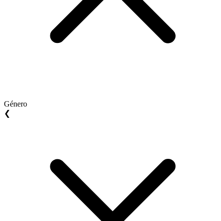
Género
❮