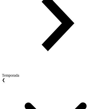
Temporada
❮