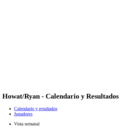
Futures
Futures - Rarotonga, COK - 2026
Futures - Rarotonga, COK - 2026
Volver al inicio del BPT
Dónde ver
Equipos
Calendario y resultados
Posiciones
Competición
Howat/Ryan - Calendario y Resultados
Calendario y resultados
Jugadores
Vista semanal