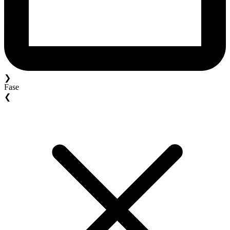
❯
Fase
❮