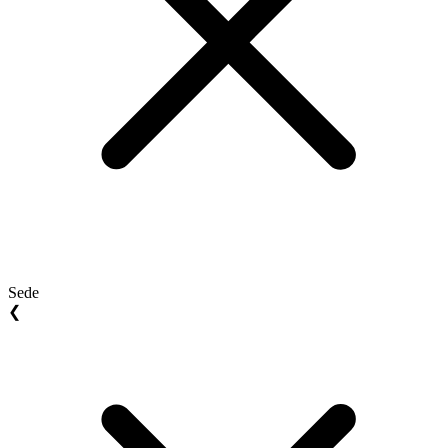
Sede
❮