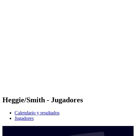
Futures
Futures - Rarotonga, COK - 2026
Futures - Rarotonga, COK - 2026
Volver al inicio del BPT
Dónde ver
Equipos
Calendario y resultados
Posiciones
Competición
Heggie/Smith - Jugadores
Calendario y resultados
Jugadores