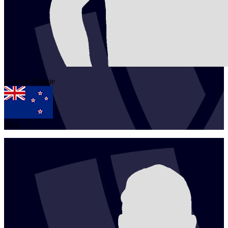
1
Lucas
Heggie
NZL