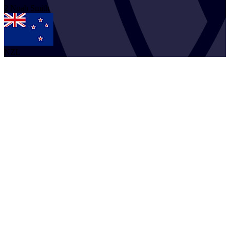
2
Noah
Smith
NZL