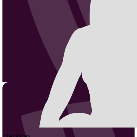
2
Tara
Phillips