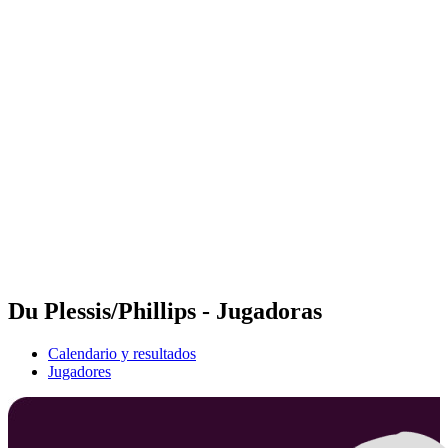
Futures
Futures - Qidong, CHN - 2026
Futures - Qidong, CHN - 2026
Volver al inicio del BPT
Dónde ver
Equipos
Calendario y resultados
Posiciones
Du Plessis/Phillips - Jugadoras
Calendario y resultados
Jugadores