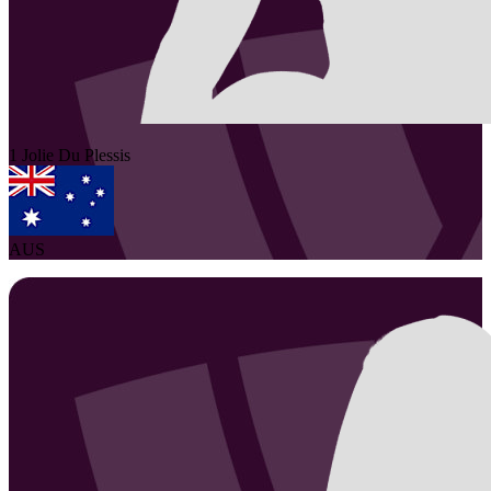
1
Jolie
Du Plessis
AUS