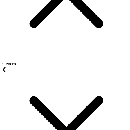
Género
❮