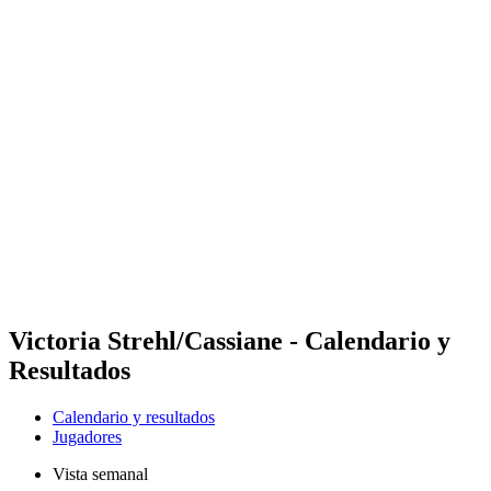
Futures
Futures - Qidong, CHN - 2026
Futures - Qidong, CHN - 2026
Volver al inicio del BPT
Dónde ver
Equipos
Calendario y resultados
Posiciones
Victoria Strehl/Cassiane - Calendario y
Resultados
Calendario y resultados
Jugadores
Vista semanal