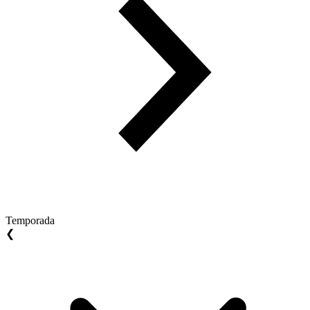
Temporada
❮