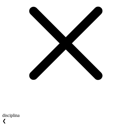
disciplina
❮