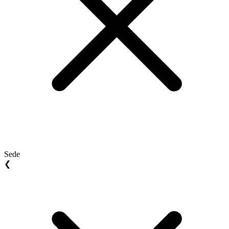
Sede
❮