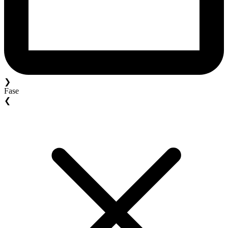
❯
Fase
❮