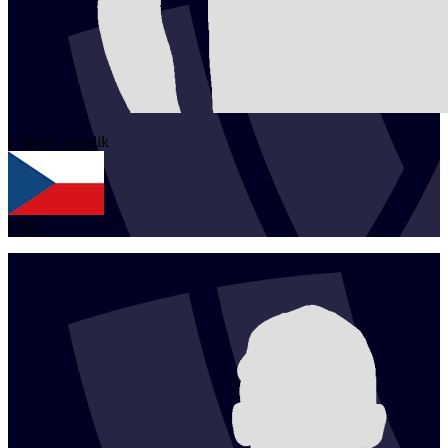
1
Jakub
Vaculik
CZE