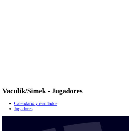
Futures
Futures - Qidong, CHN - 2026
Futures - Qidong, CHN - 2026
Volver al inicio del BPT
Dónde ver
Equipos
Calendario y resultados
Posiciones
Vaculik/Simek - Jugadores
Calendario y resultados
Jugadores