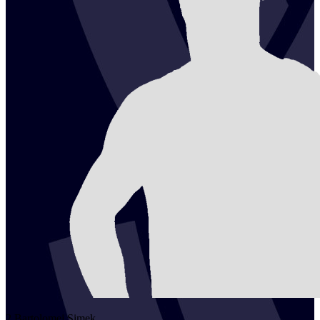
2
Bartolomej
Simek