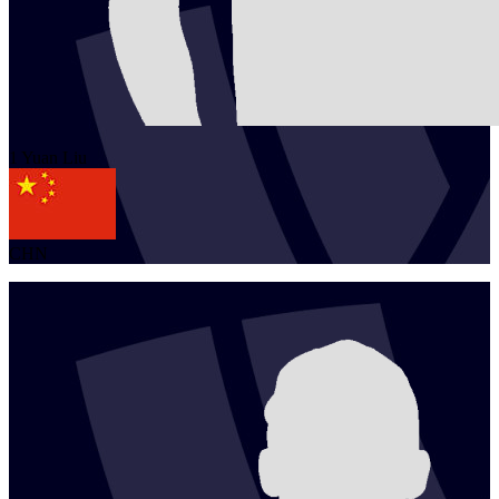
1
Yuan
Liu
CHN