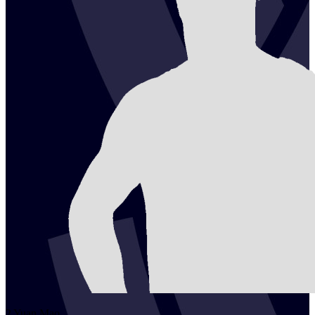
2
Yuan
Mao