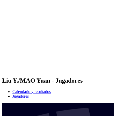
Futures
Futures - Qidong, CHN - 2026
Futures - Qidong, CHN - 2026
Volver al inicio del BPT
Dónde ver
Equipos
Calendario y resultados
Posiciones
Liu Y./MAO Yuan - Jugadores
Calendario y resultados
Jugadores