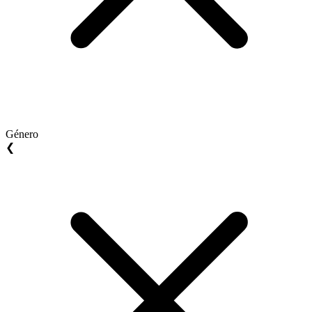
Género
❮