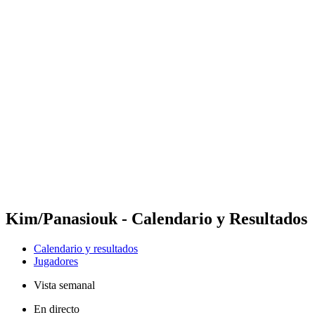
Futures
Futures - Qidong, CHN - 2026
Futures - Qidong, CHN - 2026
Volver al inicio del BPT
Dónde ver
Equipos
Calendario y resultados
Posiciones
Kim/Panasiouk - Calendario y Resultados
Calendario y resultados
Jugadores
Vista semanal
En directo