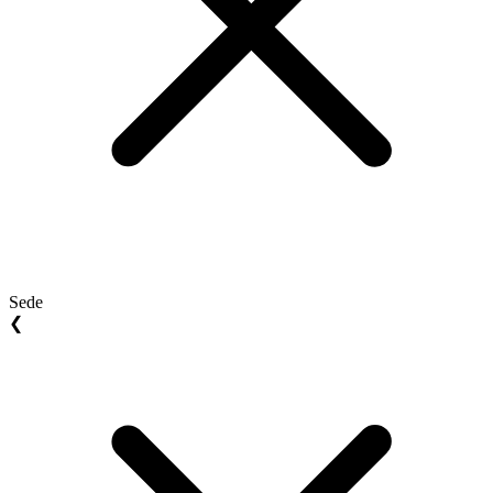
Sede
❮