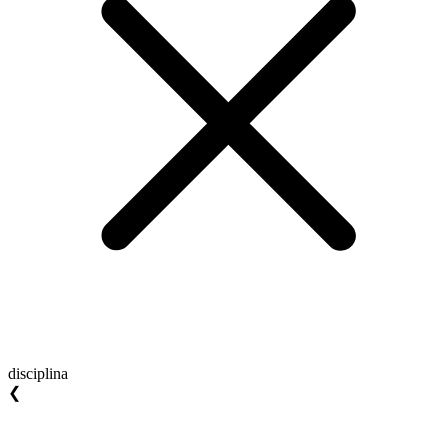
disciplina
❮