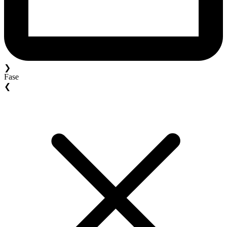
❯
Fase
❮