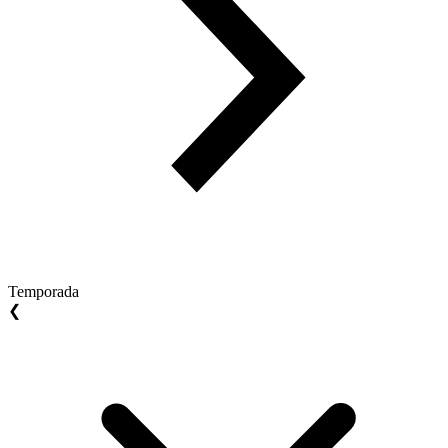
Temporada
❮