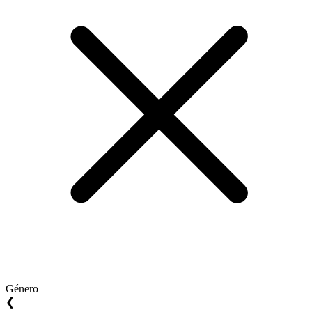
Género
❮