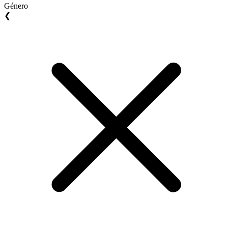
Género
❮