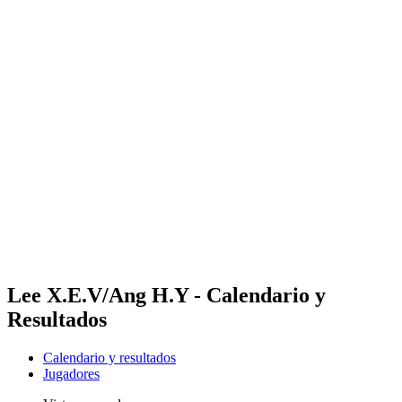
Futures
Futures - Pingtan, CHN - 2026
Futures - Pingtan, CHN - 2026
Volver al inicio del BPT
Dónde ver
Equipos
Calendario y resultados
Posiciones
Competición
Lee X.E.V/Ang H.Y - Calendario y
Resultados
Calendario y resultados
Jugadores