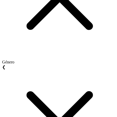
Género
❮