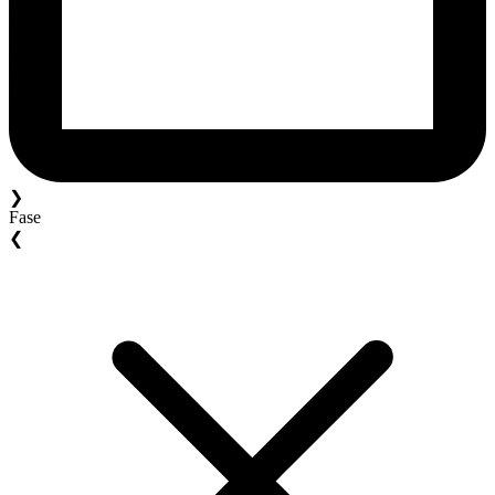
❯
Fase
❮