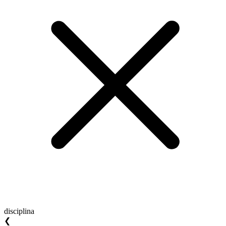
disciplina
❮