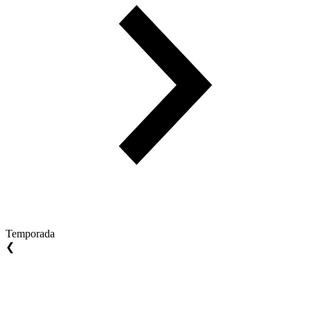
Temporada
❮