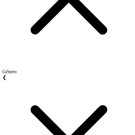
Género
❮