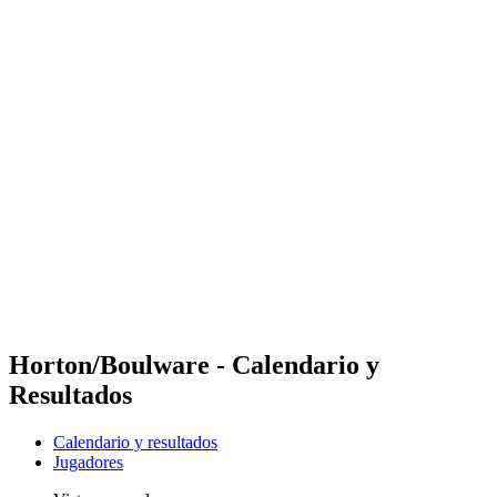
Futures
Futures - Pingtan, CHN - 2026
Futures - Pingtan, CHN - 2026
Volver al inicio del BPT
Dónde ver
Equipos
Calendario y resultados
Posiciones
Competición
Horton/Boulware - Calendario y
Resultados
Calendario y resultados
Jugadores