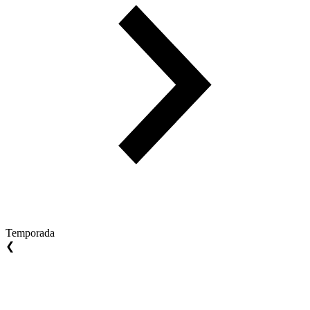
Temporada
❮