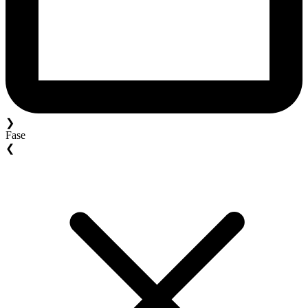
❯
Fase
❮