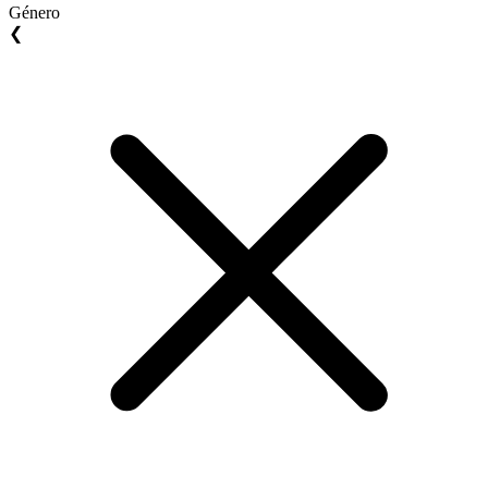
Género
❮