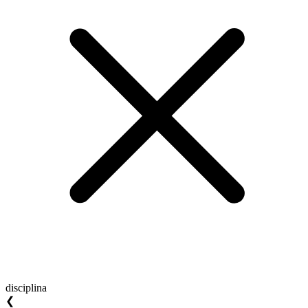
disciplina
❮