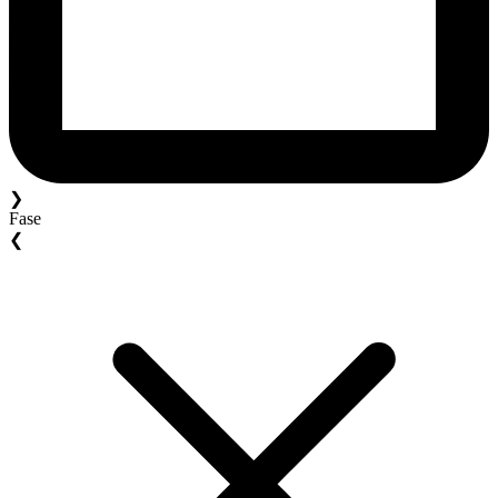
❯
Fase
❮