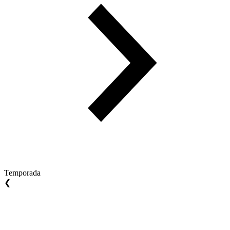
Temporada
❮