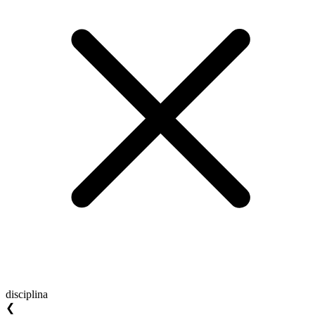
disciplina
❮