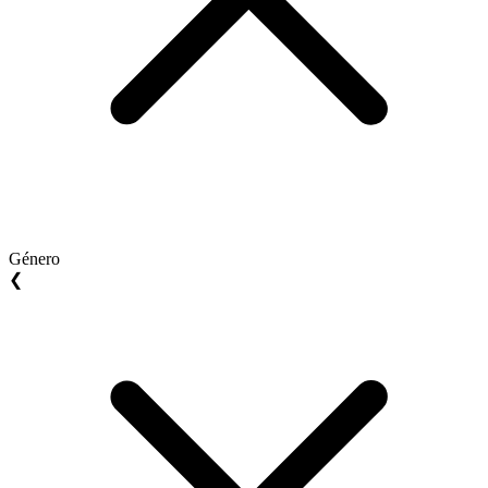
Género
❮