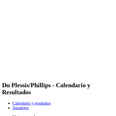
Futures
Futures - Pingtan, CHN - 2026
Futures - Pingtan, CHN - 2026
Volver al inicio del BPT
Dónde ver
Equipos
Calendario y resultados
Posiciones
Competición
Du Plessis/Phillips - Calendario y
Resultados
Calendario y resultados
Jugadores