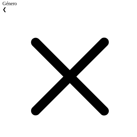
Género
❮