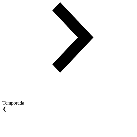
Temporada
❮