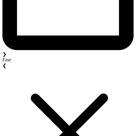
❯
Fase
❮