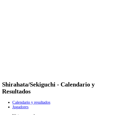
Futures
Futures - Pingtan, CHN - 2026
Futures - Pingtan, CHN - 2026
Volver al inicio del BPT
Dónde ver
Equipos
Calendario y resultados
Posiciones
Competición
Shirahata/Sekiguchi - Calendario y
Resultados
Calendario y resultados
Jugadores