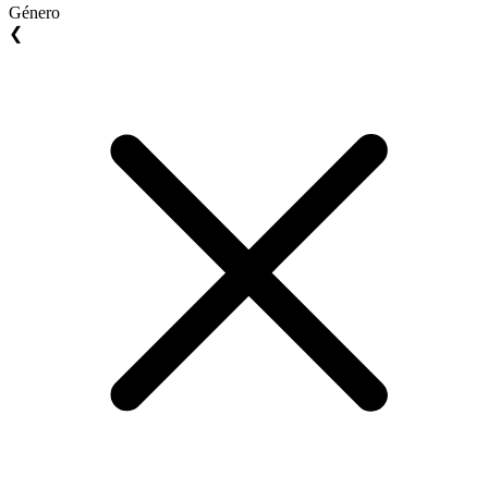
Género
❮