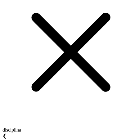
disciplina
❮