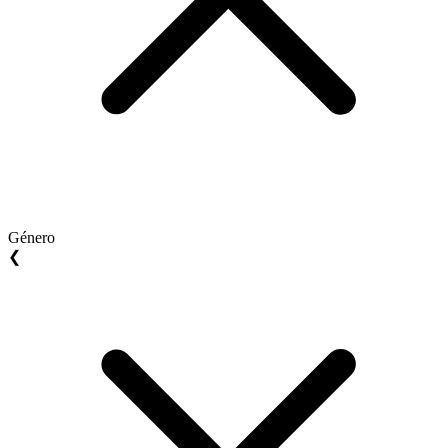
Género
❮