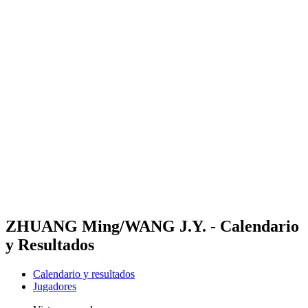
Futures
Futures - Pingtan, CHN - 2026
Futures - Pingtan, CHN - 2026
Volver al inicio del BPT
Dónde ver
Equipos
Calendario y resultados
Posiciones
Competición
ZHUANG Ming/WANG J.Y. - Calendario
y Resultados
Calendario y resultados
Jugadores