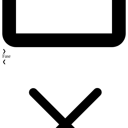
❯
Fase
❮