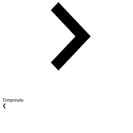
Temporada
❮