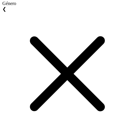
Género
❮