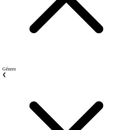
Género
❮