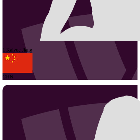
1
Kaiyue
Jiang
CHN