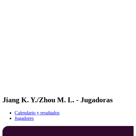
Futures
Futures - Pingtan, CHN - 2026
Futures - Pingtan, CHN - 2026
Volver al inicio del BPT
Dónde ver
Equipos
Calendario y resultados
Posiciones
Competición
Jiang K. Y./Zhou M. L. - Jugadoras
Calendario y resultados
Jugadores