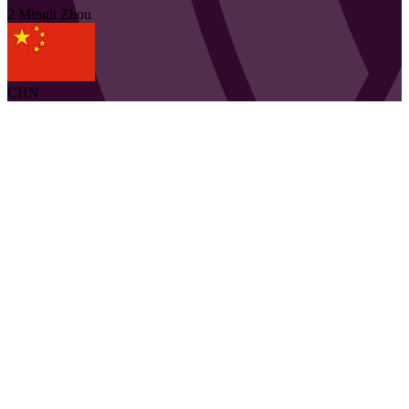
2
Mingli
Zhou
CHN