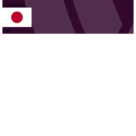
2
Mei
Mori
JPN