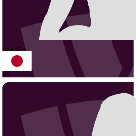
1
Aimi
Oba
JPN