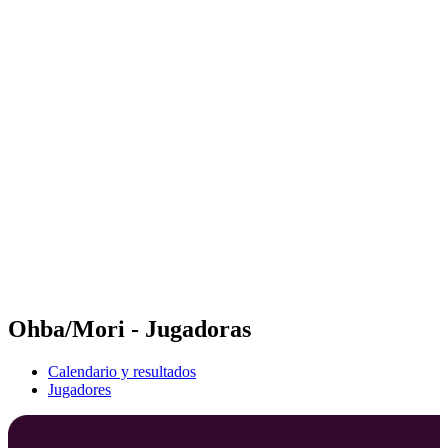
Futures
Futures - Pingtan, CHN - 2026
Futures - Pingtan, CHN - 2026
Volver al inicio del BPT
Dónde ver
Equipos
Calendario y resultados
Posiciones
Competición
Ohba/Mori - Jugadoras
Calendario y resultados
Jugadores