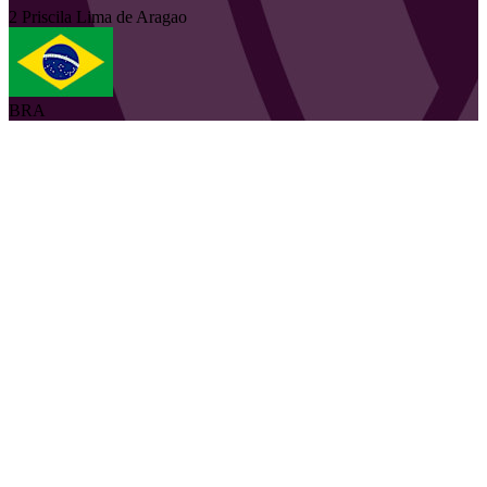
2
Priscila
Lima de Aragao
BRA