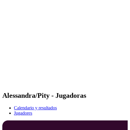
Futures
Futures - Pingtan, CHN - 2026
Futures - Pingtan, CHN - 2026
Volver al inicio del BPT
Dónde ver
Equipos
Calendario y resultados
Posiciones
Competición
Alessandra/Pity - Jugadoras
Calendario y resultados
Jugadores