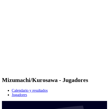
Futures
Futures - Pingtan, CHN - 2026
Futures - Pingtan, CHN - 2026
Volver al inicio del BPT
Dónde ver
Equipos
Calendario y resultados
Posiciones
Competición
Mizumachi/Kurosawa - Jugadores
Calendario y resultados
Jugadores