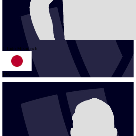
1
Taito
Mizumachi
JPN