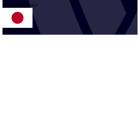
2
Kota
Kurosawa
JPN