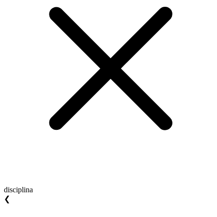
disciplina
❮