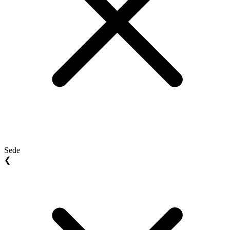
Sede
❮