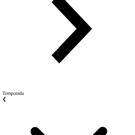
Temporada
❮