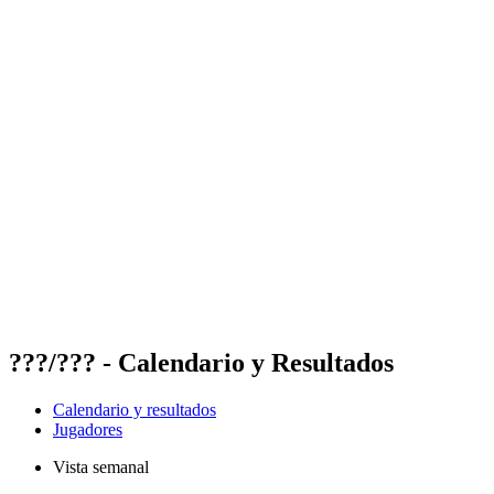
Futures
Futures - Mount Maunganui, NZL - 2026
Futures - Mount Maunganui, NZL - 2026
Volver al inicio del BPT
Dónde ver
Equipos
Calendario y resultados
Posiciones
Competición
???/??? - Calendario y Resultados
Calendario y resultados
Jugadores
Vista semanal