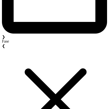
❯
Fase
❮