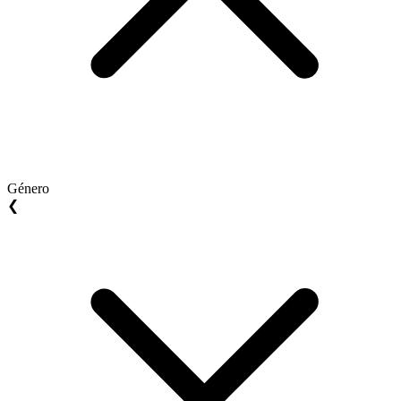
Género
❮