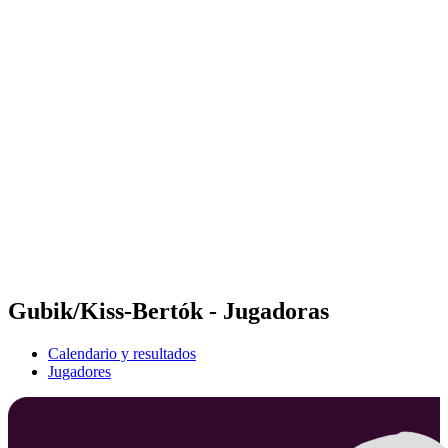
Futures
Futures - Modena, ITA - 2026
Futures - Modena, ITA - 2026
Volver al inicio del BPT
Dónde ver
Equipos
Calendario y resultados
Posiciones
Gubik/Kiss-Bertók - Jugadoras
Calendario y resultados
Jugadores