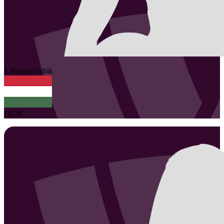
1
Hanna
Gubik
HUN