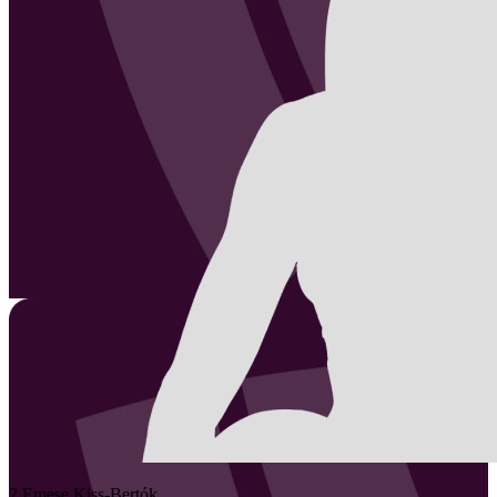
2
Emese
Kiss-Bertók