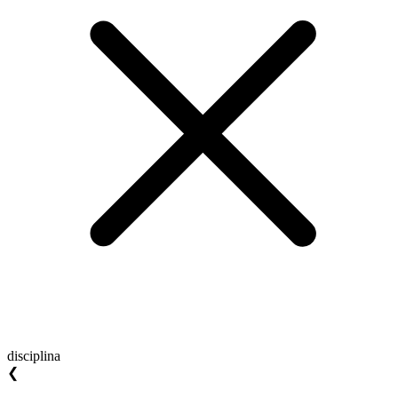
disciplina
❮