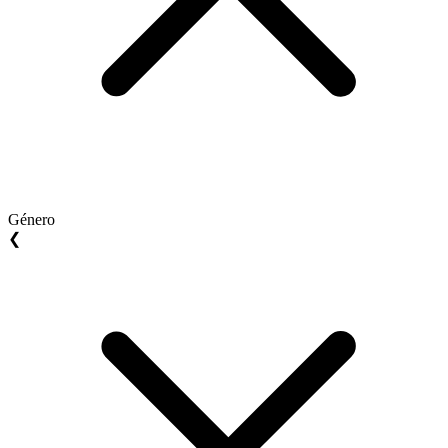
Género
❮