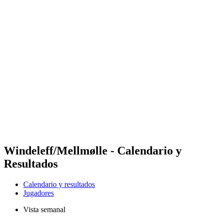
Futures
Futures - Modena, ITA - 2026
Futures - Modena, ITA - 2026
Volver al inicio del BPT
Dónde ver
Equipos
Calendario y resultados
Posiciones
Windeleff/Mellmølle - Calendario y
Resultados
Calendario y resultados
Jugadores
Vista semanal