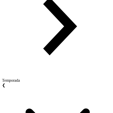
Temporada
❮