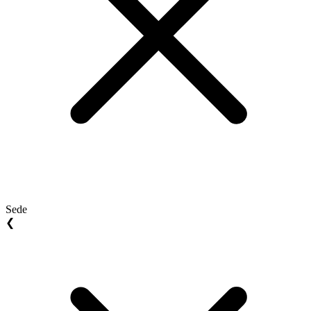
Sede
❮