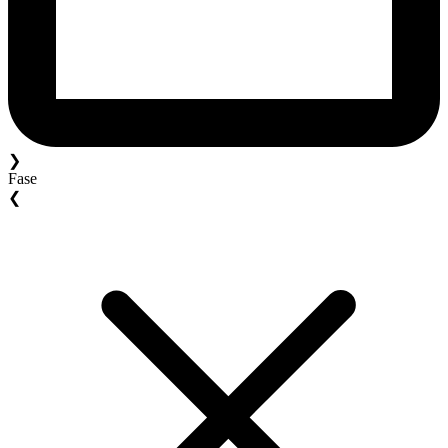
❯
Fase
❮