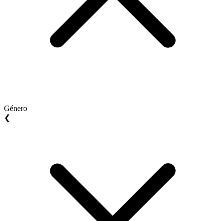
Género
❮