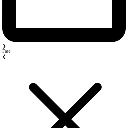
❯
Fase
❮