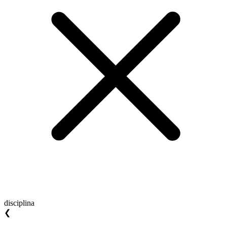
disciplina
❮