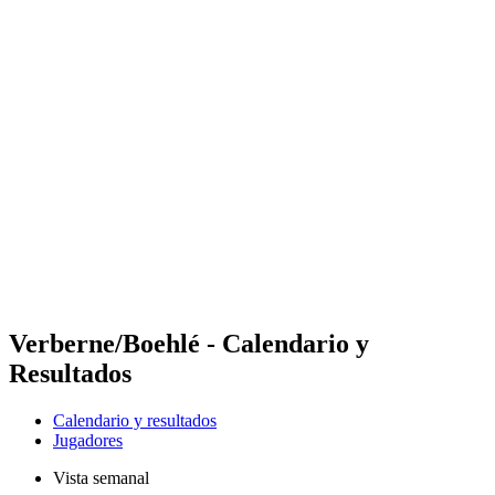
Futures
Futures - Modena, ITA - 2026
Futures - Modena, ITA - 2026
Volver al inicio del BPT
Dónde ver
Equipos
Calendario y resultados
Posiciones
Verberne/Boehlé - Calendario y
Resultados
Calendario y resultados
Jugadores
Vista semanal