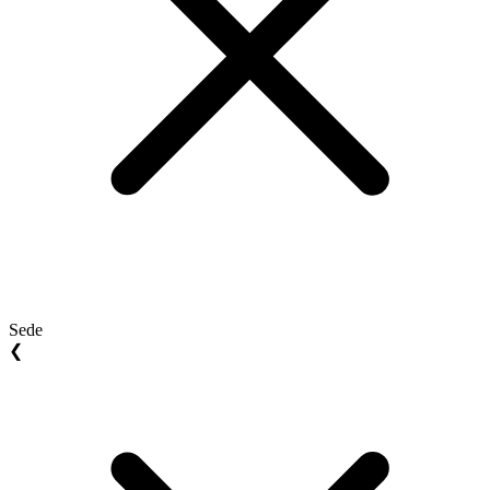
Sede
❮