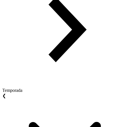
Temporada
❮