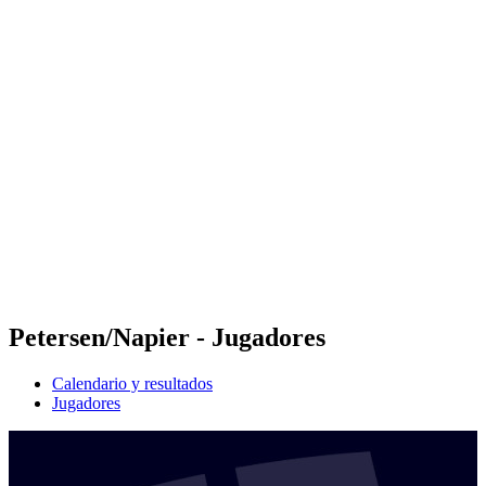
Futures
Futures - Modena, ITA - 2026
Futures - Modena, ITA - 2026
Volver al inicio del BPT
Dónde ver
Equipos
Calendario y resultados
Posiciones
Petersen/Napier - Jugadores
Calendario y resultados
Jugadores