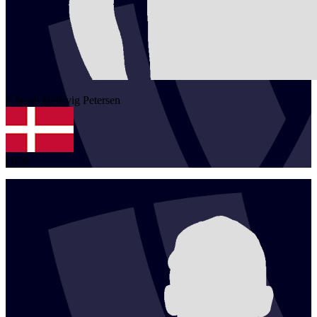
1
Jacob Hejlsvig
Petersen
DEN