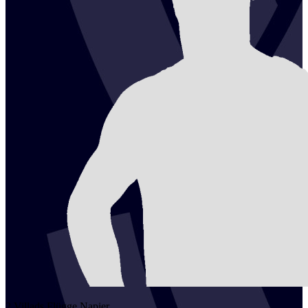
2
Villads Flügge
Napier