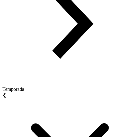
Temporada
❮