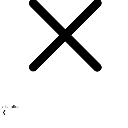
disciplina
❮