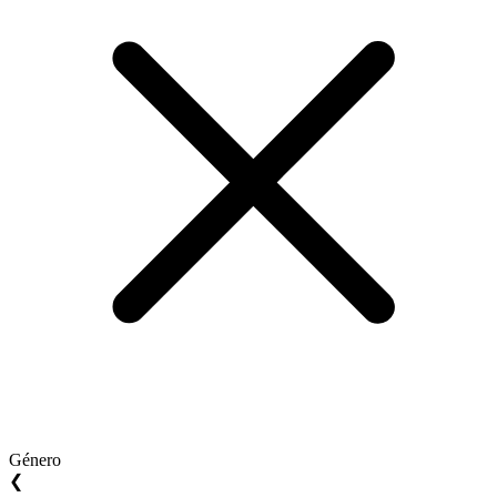
Género
❮