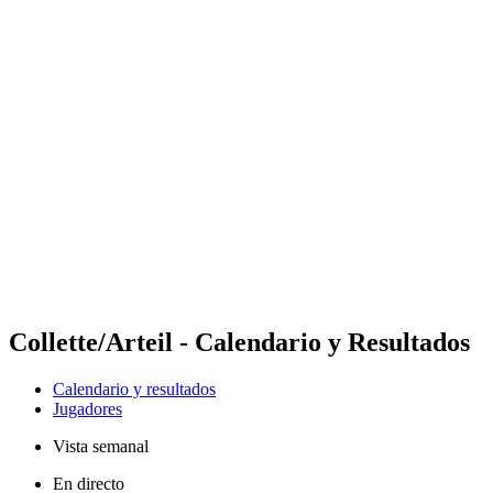
Futures
Futures - Messina, ITA - 2026
Futures - Messina, ITA - 2026
Volver al inicio del BPT
Dónde ver
Equipos
Calendario y resultados
Posiciones
Collette/Arteil - Calendario y Resultados
Calendario y resultados
Jugadores
Vista semanal
En directo