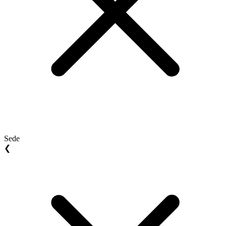
Sede
❮