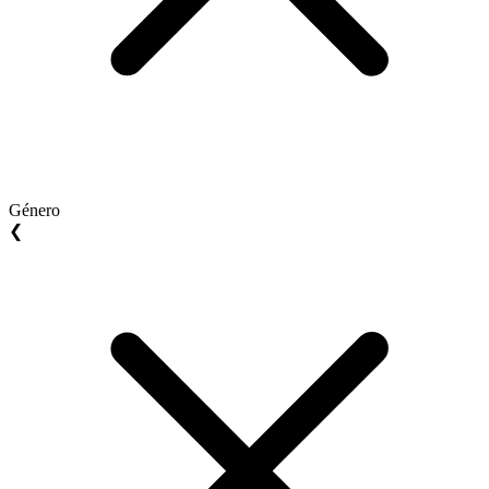
Género
❮