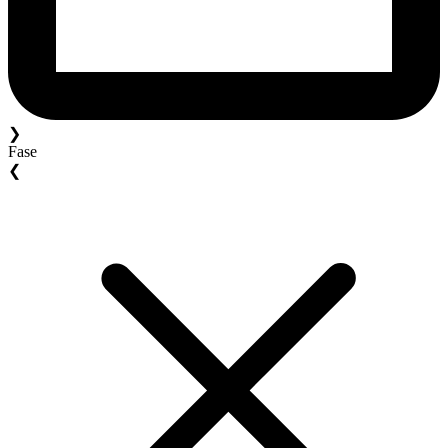
❯
Fase
❮