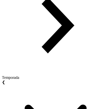
Temporada
❮