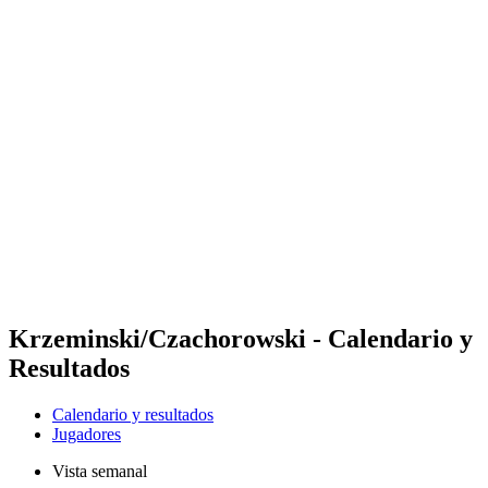
Futures
Futures - Malmö, SWE - 2026
Futures - Malmö, SWE - 2026
Volver al inicio del BPT
Dónde ver
Equipos
Calendario y resultados
Posiciones
Krzeminski/Czachorowski - Calendario y
Resultados
Calendario y resultados
Jugadores
Vista semanal