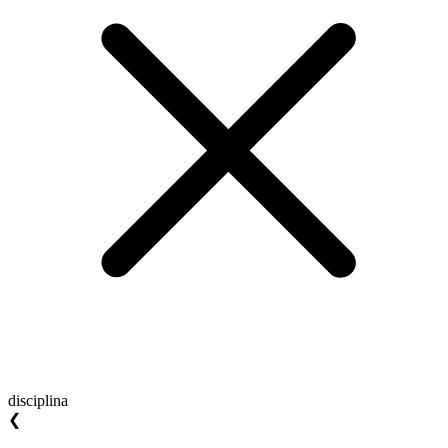
disciplina
❮