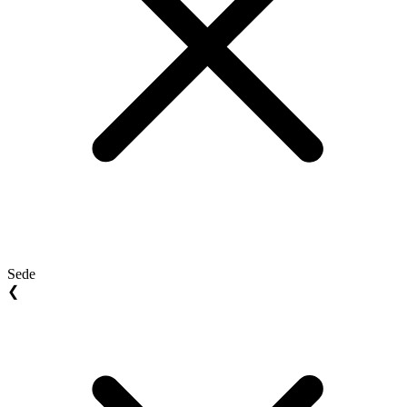
Sede
❮