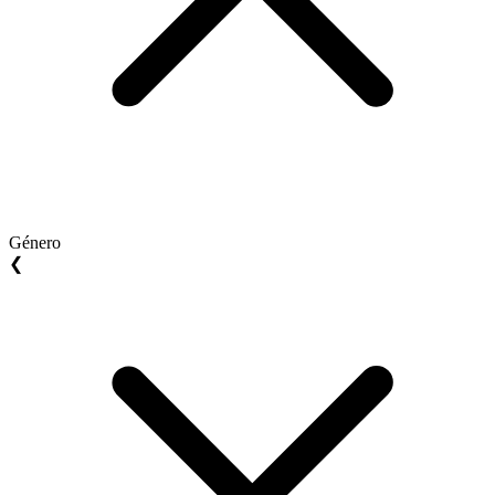
Género
❮