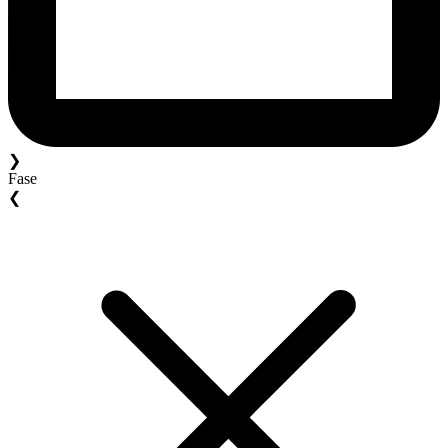
❯
Fase
❮