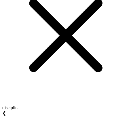
disciplina
❮