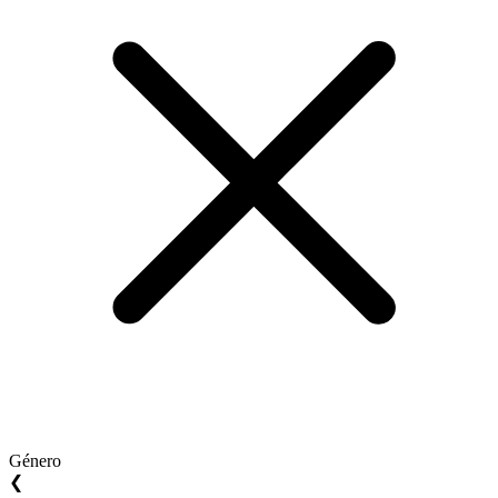
Género
❮