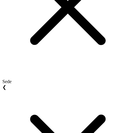
Sede
❮