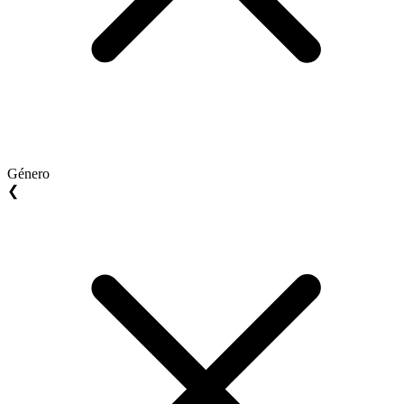
Género
❮