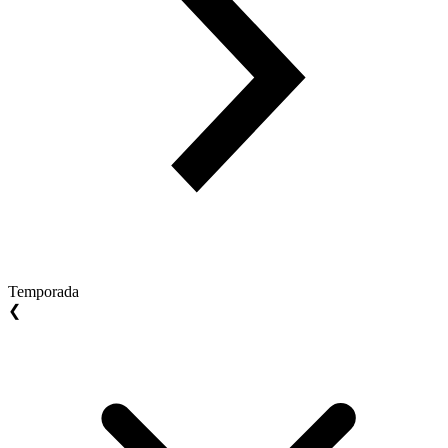
Temporada
❮