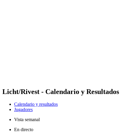
Futures
Futures - Malmö, SWE - 2026
Futures - Malmö, SWE - 2026
Volver al inicio del BPT
Dónde ver
Equipos
Calendario y resultados
Posiciones
Licht/Rivest - Calendario y Resultados
Calendario y resultados
Jugadores
Vista semanal
En directo