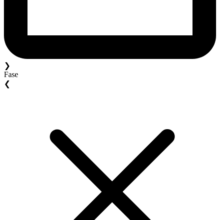
❯
Fase
❮