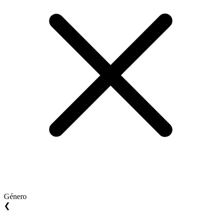
Género
❮