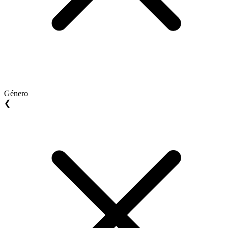
Género
❮