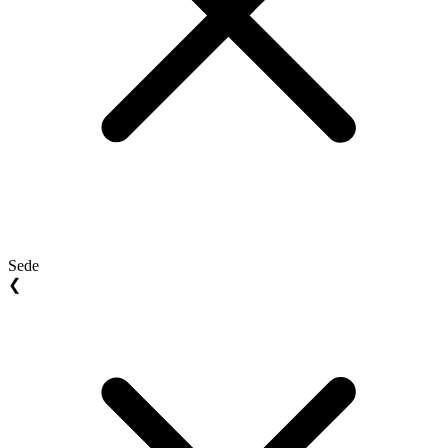
Sede
❮