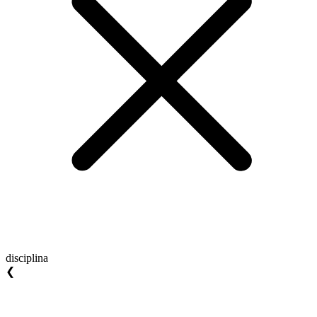
disciplina
❮