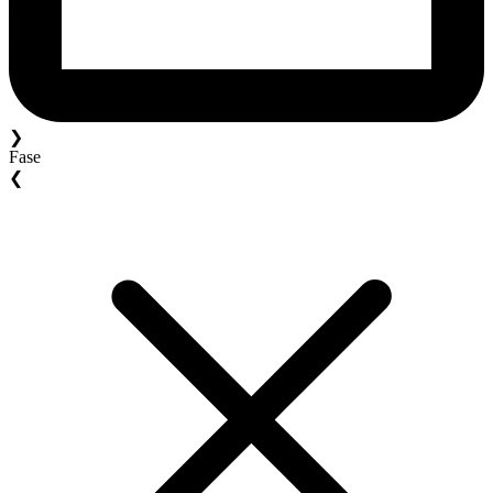
❯
Fase
❮