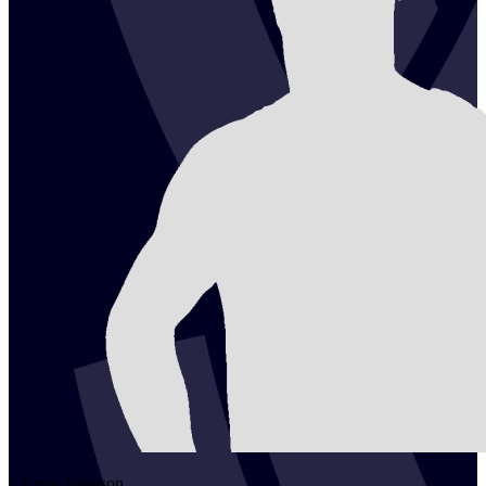
2
Linus
Isaksson