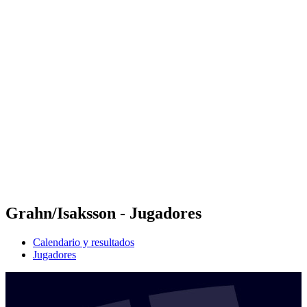
Futures
Futures - Malmö, SWE - 2026
Futures - Malmö, SWE - 2026
Volver al inicio del BPT
Dónde ver
Equipos
Calendario y resultados
Posiciones
Grahn/Isaksson - Jugadores
Calendario y resultados
Jugadores