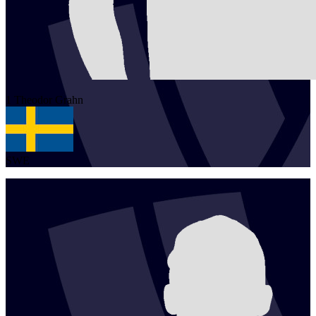
1
Theodor
Grahn
SWE