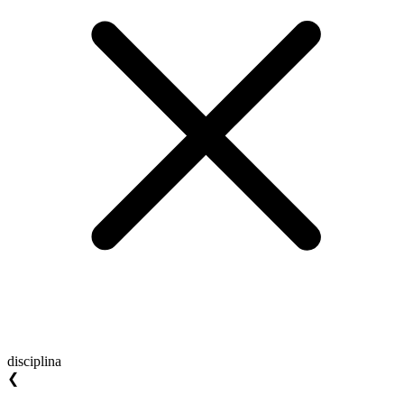
disciplina
❮