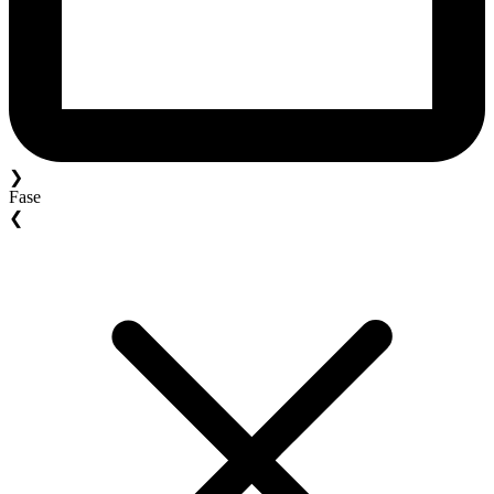
❯
Fase
❮