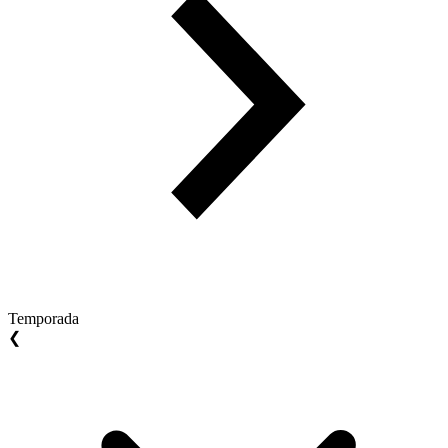
Temporada
❮