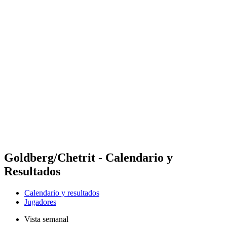
Futures
Futures - Malmö, SWE - 2026
Futures - Malmö, SWE - 2026
Volver al inicio del BPT
Dónde ver
Equipos
Calendario y resultados
Posiciones
Goldberg/Chetrit - Calendario y
Resultados
Calendario y resultados
Jugadores
Vista semanal