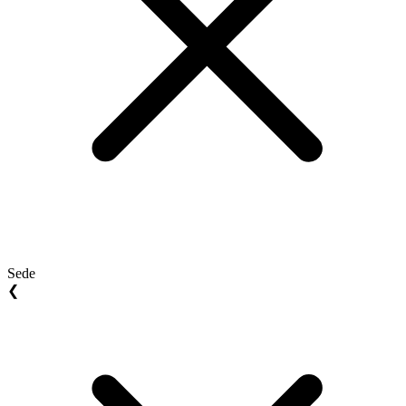
Sede
❮