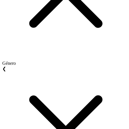
Género
❮