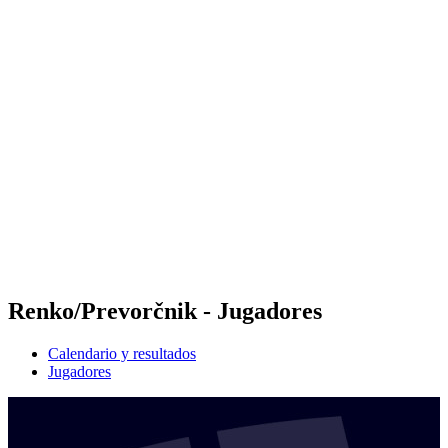
Futures
Futures - Malmö, SWE - 2026
Futures - Malmö, SWE - 2026
Volver al inicio del BPT
Dónde ver
Equipos
Calendario y resultados
Posiciones
Renko/Prevorčnik - Jugadores
Calendario y resultados
Jugadores