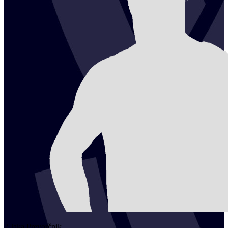
2
Jaka
Prevorčnik