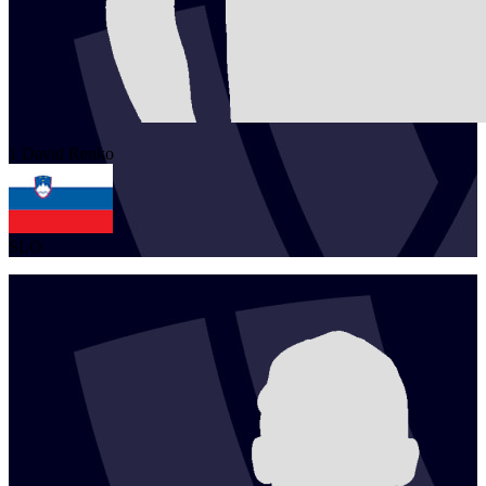
1
David
Renko
SLO