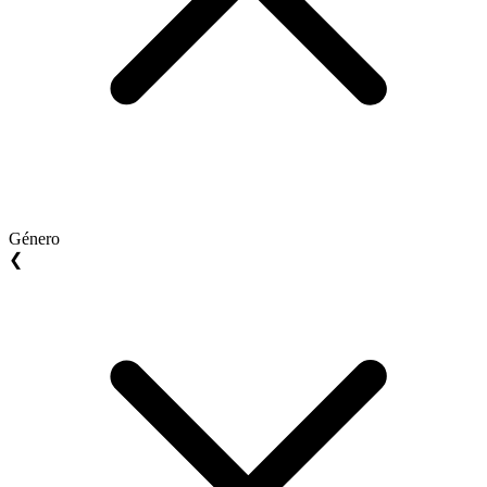
Género
❮