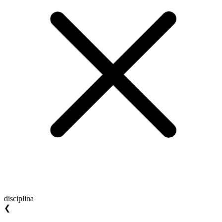
disciplina
❮