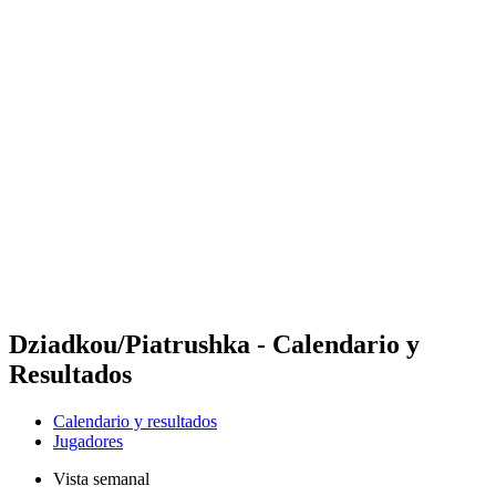
Futures
Futures - Malmö, SWE - 2026
Futures - Malmö, SWE - 2026
Volver al inicio del BPT
Dónde ver
Equipos
Calendario y resultados
Posiciones
Dziadkou/Piatrushka - Calendario y
Resultados
Calendario y resultados
Jugadores
Vista semanal