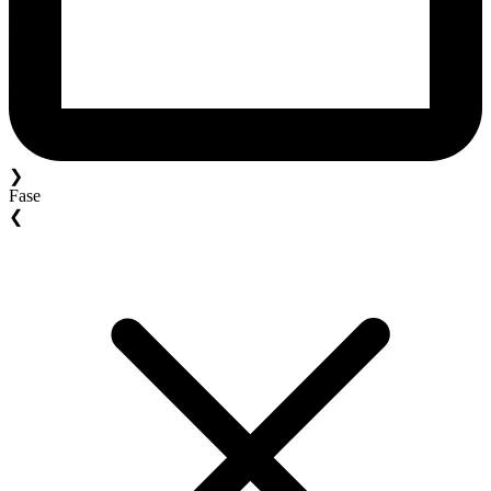
❯
Fase
❮