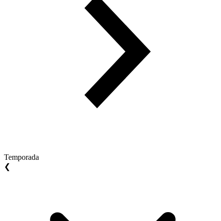
Temporada
❮