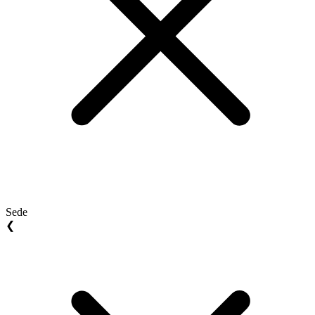
Sede
❮