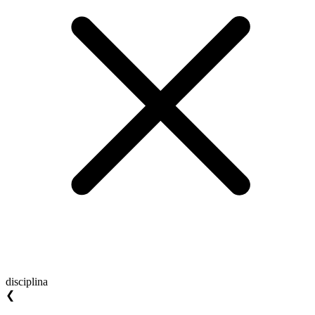
disciplina
❮