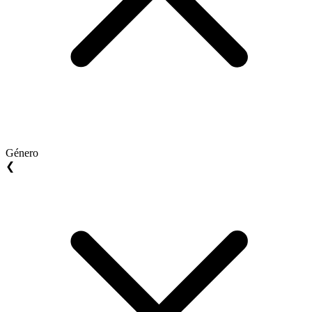
Género
❮