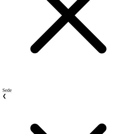
Sede
❮