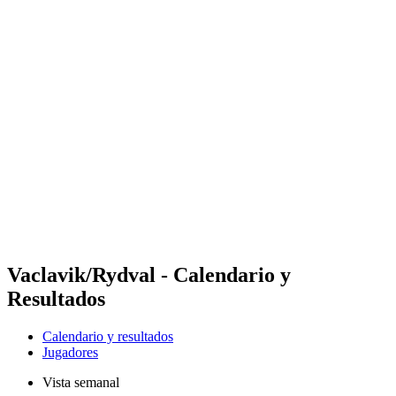
Futures
Futures - Malmö, SWE - 2026
Futures - Malmö, SWE - 2026
Volver al inicio del BPT
Dónde ver
Equipos
Calendario y resultados
Posiciones
Vaclavik/Rydval - Calendario y
Resultados
Calendario y resultados
Jugadores
Vista semanal