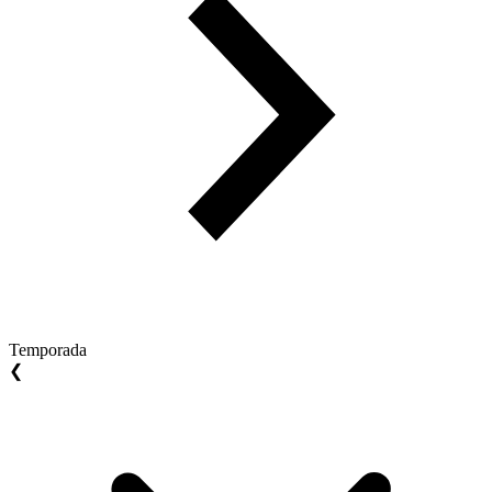
Temporada
❮