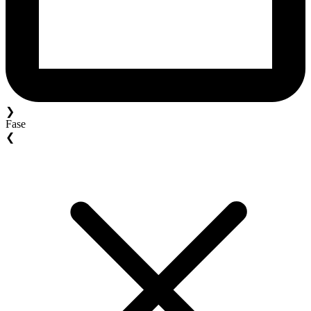
❯
Fase
❮