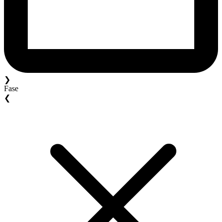
❯
Fase
❮