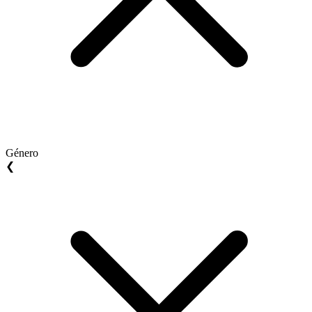
Género
❮