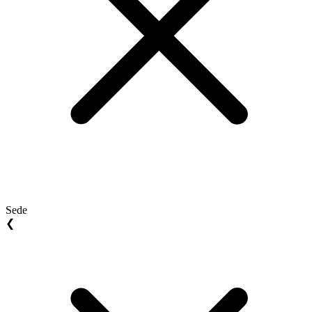
Sede
❮