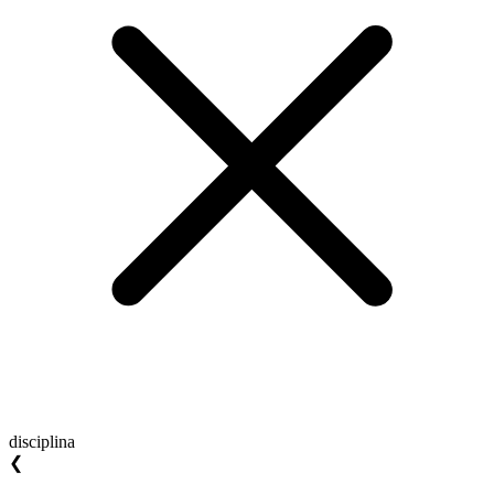
disciplina
❮