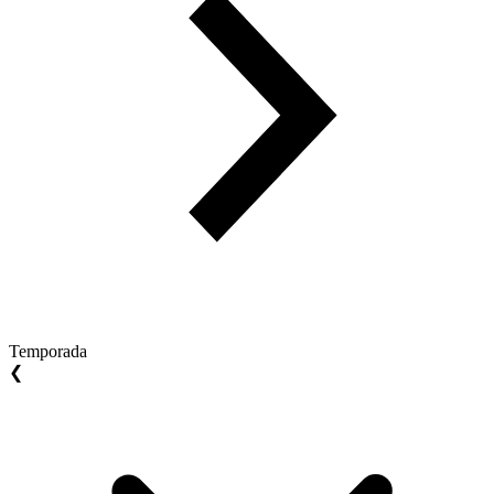
Temporada
❮