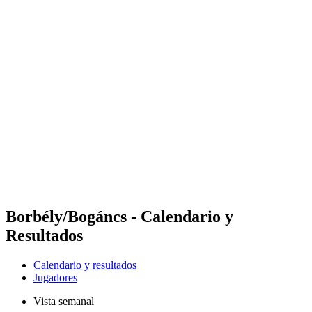
Futures
Futures - Malmö, SWE - 2026
Futures - Malmö, SWE - 2026
Volver al inicio del BPT
Dónde ver
Equipos
Calendario y resultados
Posiciones
Borbély/Bogáncs - Calendario y
Resultados
Calendario y resultados
Jugadores
Vista semanal