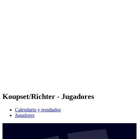
Futures
Futures - Malmö, SWE - 2026
Futures - Malmö, SWE - 2026
Volver al inicio del BPT
Dónde ver
Equipos
Calendario y resultados
Posiciones
Koupset/Richter - Jugadores
Calendario y resultados
Jugadores