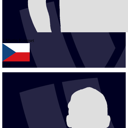
1
Martin
Koupset
CZE