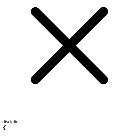
disciplina
❮