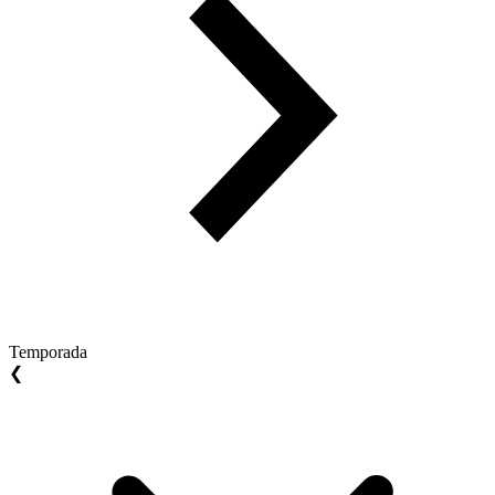
Temporada
❮