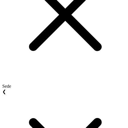
Sede
❮