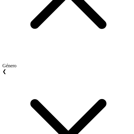
Género
❮