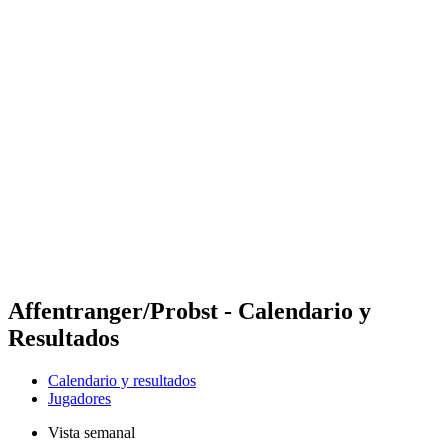
Futures
Futures - Madrid, ESP - 2026
Futures - Madrid, ESP - 2026
Volver al inicio del BPT
Dónde ver
Equipos
Calendario y resultados
Posiciones
Affentranger/Probst - Calendario y
Resultados
Calendario y resultados
Jugadores
Vista semanal