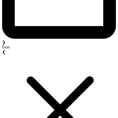
❯
Fase
❮