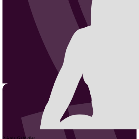
2
Anja
Gähwiler