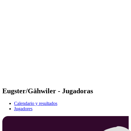
Futures
Futures - Madrid, ESP - 2026
Futures - Madrid, ESP - 2026
Volver al inicio del BPT
Dónde ver
Equipos
Calendario y resultados
Posiciones
Eugster/Gähwiler - Jugadoras
Calendario y resultados
Jugadores