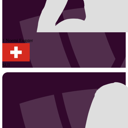
1
Noemi
Eugster
SUI