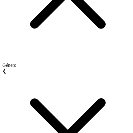
Género
❮