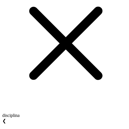
disciplina
❮