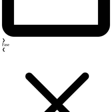
❯
Fase
❮