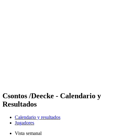
Futures
Futures - Madrid, ESP - 2026
Futures - Madrid, ESP - 2026
Volver al inicio del BPT
Dónde ver
Equipos
Calendario y resultados
Posiciones
Csontos /Deecke - Calendario y
Resultados
Calendario y resultados
Jugadores
Vista semanal