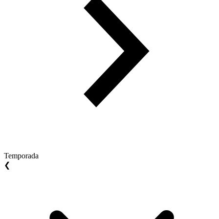
Temporada
❮