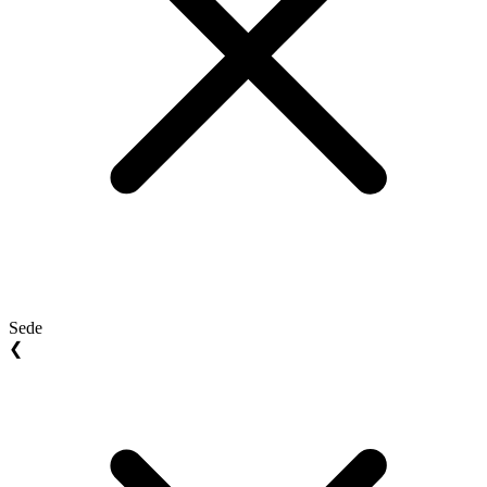
Sede
❮