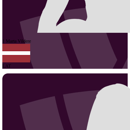
1
Marta
Vildere
LAT