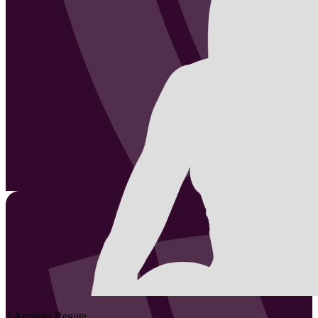
2
Amanda
Regute