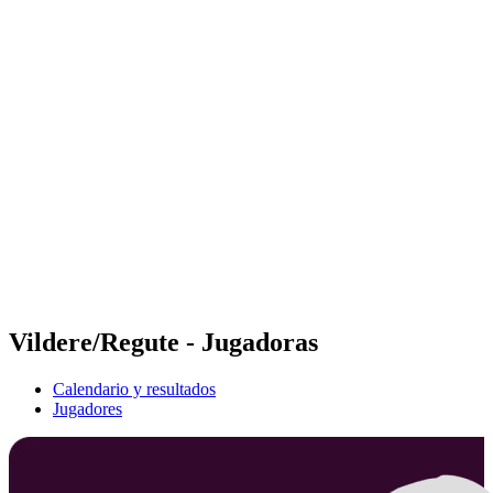
Futures
Futures - Madrid, ESP - 2026
Futures - Madrid, ESP - 2026
Volver al inicio del BPT
Dónde ver
Equipos
Calendario y resultados
Posiciones
Vildere/Regute - Jugadoras
Calendario y resultados
Jugadores