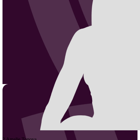
2
Amalie
Tonova