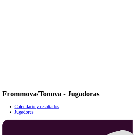
Futures
Futures - Madrid, ESP - 2026
Futures - Madrid, ESP - 2026
Volver al inicio del BPT
Dónde ver
Equipos
Calendario y resultados
Posiciones
Frommova/Tonova - Jugadoras
Calendario y resultados
Jugadores