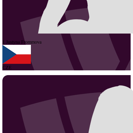
1
Justyna
Frommova
CZE