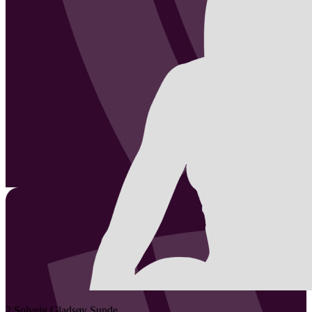
2
Solveig Gladsøy
Sunde