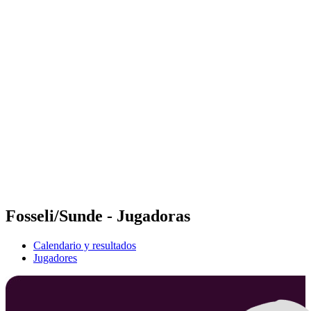
Futures
Futures - Madrid, ESP - 2026
Futures - Madrid, ESP - 2026
Volver al inicio del BPT
Dónde ver
Equipos
Calendario y resultados
Posiciones
Fosseli/Sunde - Jugadoras
Calendario y resultados
Jugadores