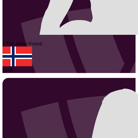
1
Tale Adine
Fosseli
NOR