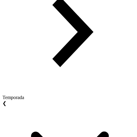
Temporada
❮