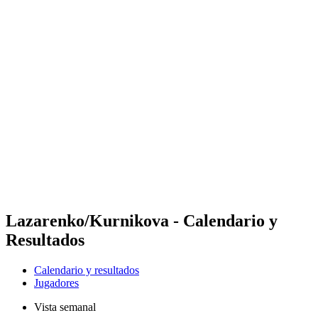
Futures
Futures - Madrid, ESP - 2026
Futures - Madrid, ESP - 2026
Volver al inicio del BPT
Dónde ver
Equipos
Calendario y resultados
Posiciones
Lazarenko/Kurnikova - Calendario y
Resultados
Calendario y resultados
Jugadores
Vista semanal