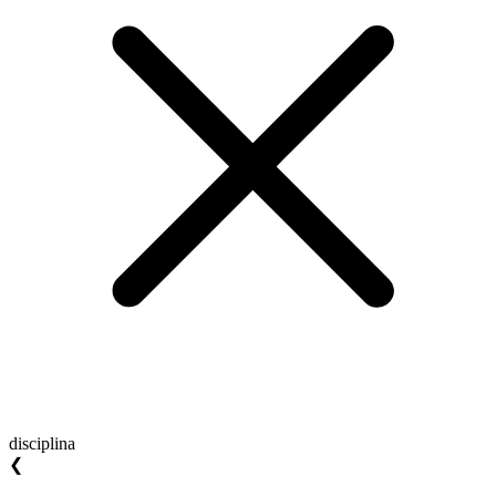
disciplina
❮