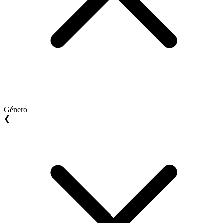
Género
❮