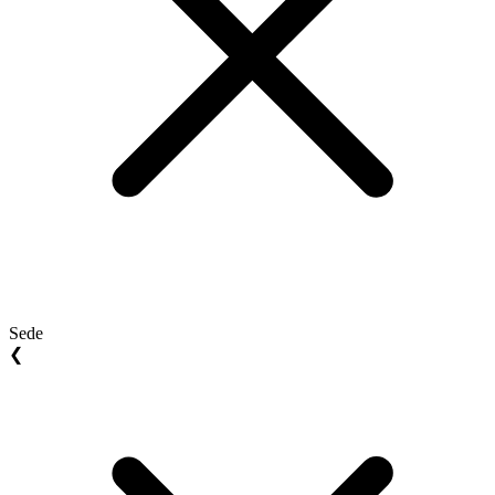
Sede
❮