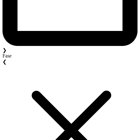
❯
Fase
❮